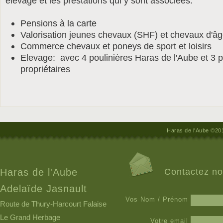
élevage et les prestations qui y sont associées:
Pensions à la carte
Valorisation jeunes chevaux (SHF) et chevaux d'â
Commerce chevaux et poneys de sport et loisirs
Elevage: avec 4 poulinières Haras de l'Aube et 3 p
propriétaires
Haras de l'Aube ©20
Haras de l'Aube
Contactez n
Adelaïde Jasnault
Vos Nom / Prénom
Route de Thury-Harcourt Falaise
Le Grand Herbage
Votre email