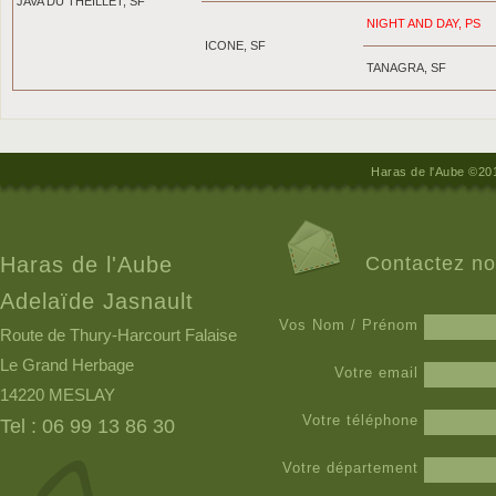
JAVA DU THEILLET, SF
NIGHT AND DAY, PS
ICONE, SF
TANAGRA, SF
Haras de l'Aube ©20
Haras de l'Aube
Contactez n
Adelaïde Jasnault
Vos Nom / Prénom
Route de Thury-Harcourt Falaise
Le Grand Herbage
Votre email
14220 MESLAY
Votre téléphone
Tel : 06 99 13 86 30
Votre département