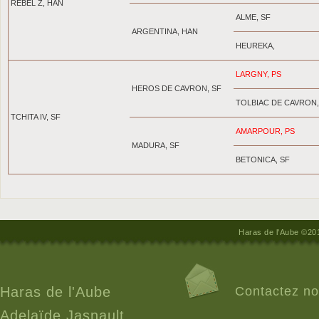
REBEL Z, HAN
ALME, SF
ARGENTINA, HAN
HEUREKA,
LARGNY, PS
HEROS DE CAVRON, SF
TOLBIAC DE CAVRON,
TCHITA IV, SF
AMARPOUR, PS
MADURA, SF
BETONICA, SF
Haras de l'Aube ©20
Haras de l'Aube
Contactez n
Adelaïde Jasnault