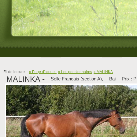
Fil de lecture :
» Page d'accueil
» Les pensionnaires
» MALINKA
MALINKA -
Selle Francais (section A),
Bai
Prix : 