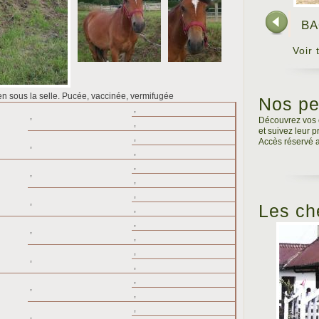
BA
Voir
en sous la selle. Pucée, vaccinée, vermifugée
Nos pe
,
,
Découvrez vos 
,
et suivez leur 
,
Accès réservé a
,
,
,
,
,
,
,
Les ch
,
,
,
,
,
,
,
,
,
,
,
,