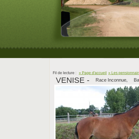
Fil de lecture :
» Page d'accueil
» Les pensionnai
VENISE -
Race Inconnue,
Ba