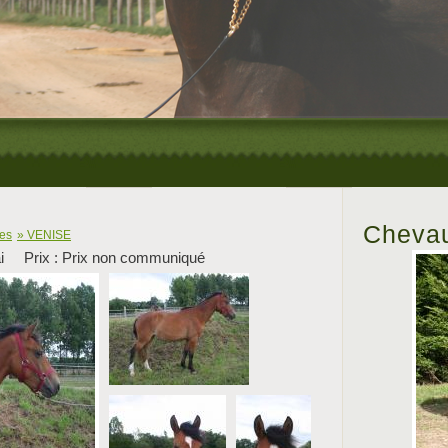
Chevau
res
» VENISE
i
Prix : Prix non communiqué